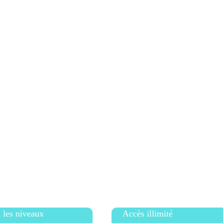
Profitez-en,
les 7 premiers jours
sont offerts.
es vidéos
Je me lance !
 les niveaux
Accès illimité