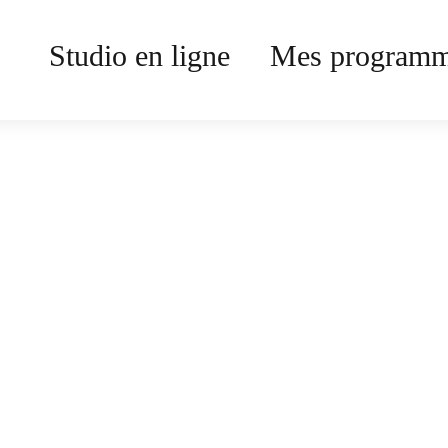
Studio en ligne
Mes program
Bouge ton body
débutant
Publié le 12 aou 2022
60 minutes
Accédez à plus
de 250 vidéos !