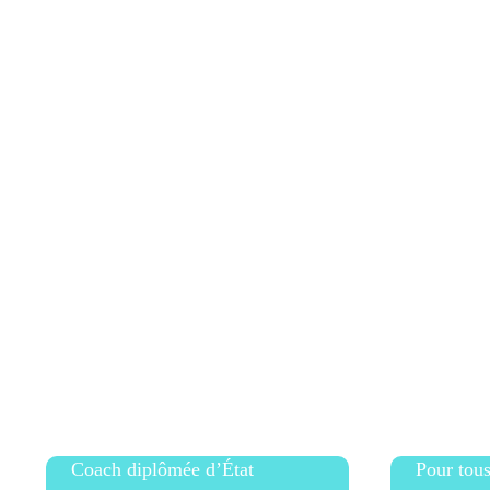
Je m'abonne pour consulter toutes l
Coach diplômée d’État
Pour tous