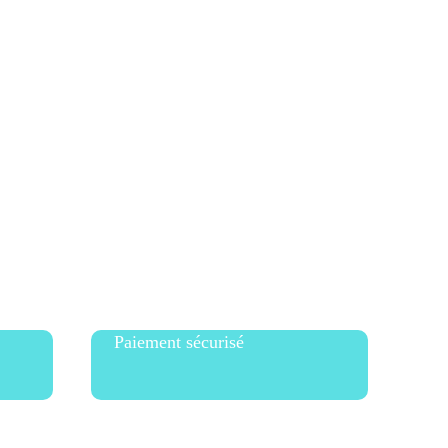
aire !! Bon j’avoue je n’ai pas fait toutes les pompes...
ud. Séverine alterne haut bas, travail des abdos, fesses,
tra complets et légèrement vicieux.”
Paiement sécurisé