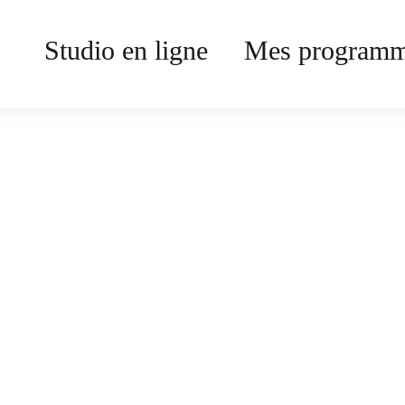
Studio en ligne
Mes program
Body en folie 
Publié le 05 mai 2023
“Tellement fan de ce format ul
faille”
Accédez à plus
Body en folie
de 250 vidéos !
Intermédiaire